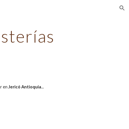
ion
sterías
ar en
Jericó Antioquia
...