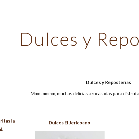
ip to main content
Skip to navigat
Dulces y Repo
Dulces y Reposterías
Mmmmmmm, muchas delicias azucaradas para disfrut
ritas la
Dulces El Jericoano
na